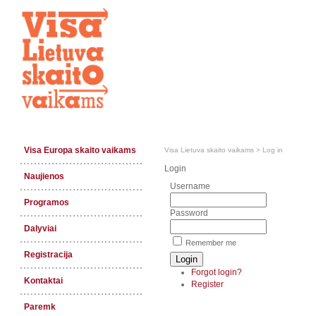
Visa Europa skaito vaikams
Visa Lietuva skaito vaikams
>
Log in
Login
Naujienos
Username
Programos
Password
Dalyviai
Remember me
Registracija
Forgot login?
Kontaktai
Register
Paremk