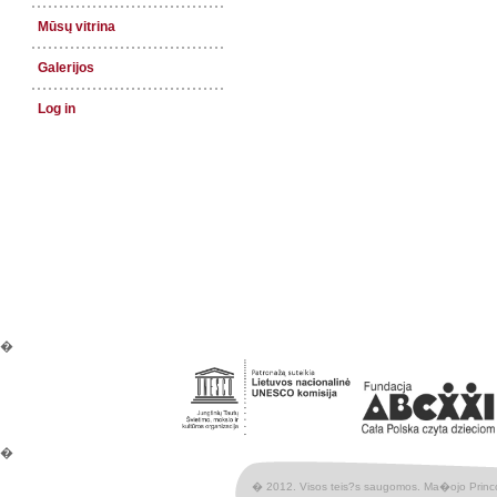
Mūsų vitrina
Galerijos
Log in
�
�
� 2012. Visos teis?s saugomos. Ma�ojo Princ