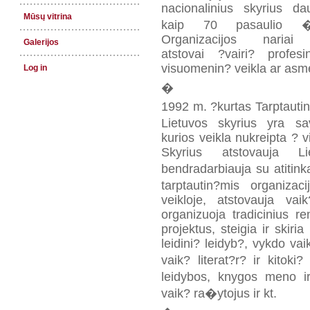
nacionalinius skyrius da
Mūsų vitrina
kaip 70 pasaulio �a
Organizacijos nariai
Galerijos
atstovai ?vairi? profesi
visuomenin? veikla ar asmen
Log in
�
1992 m. ?kurtas Tarptautin?
Lietuvos skyrius yra sa
kurios veikla nukreipta ? 
Skyrius atstovauja Lie
bendradarbiauja su atitink
tarptautin?mis organizac
veikloje, atstovauja vai
organizuoja tradicinius r
projektus, steigia ir skiria
leidini? leidyb?, vykdo vai
vaik? literat?r? ir kitoki
leidybos, knygos meno i
vaik? ra�ytojus ir kt.