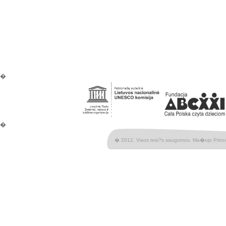
�
�
� 2012. Visos teis?s saugomos. Ma�ojo Princ