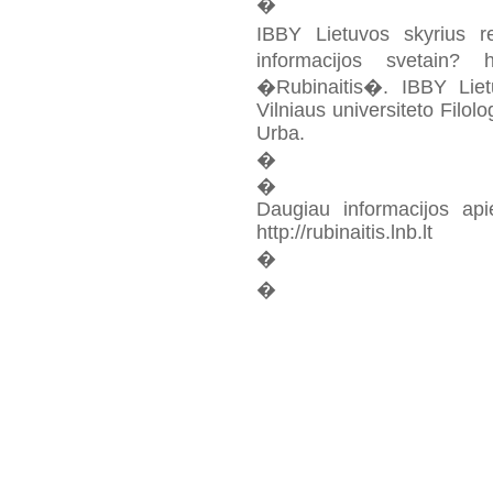
�
IBBY Lietuvos skyrius re
informacijos svetain? ht
�Rubinaitis�. IBBY Liet
Vilniaus universiteto Filolo
Urba.
�
�
Daugiau informacijos api
http://rubinaitis.lnb.lt
�
�