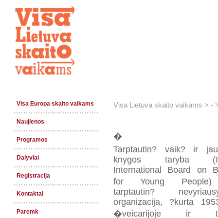
Visa Europa skaito vaikams
Visa Lietuva skaito vaikams
>
-
Naujienos
�
Programos
Tarptautin? vaik? ir ja
Dalyviai
knygos taryba (I
International Board on 
Registracija
for Young People
tarptautin? nevyriausy
Kontaktai
organizacija, ?kurta 19
Paremk
�veicarijoje ir tur