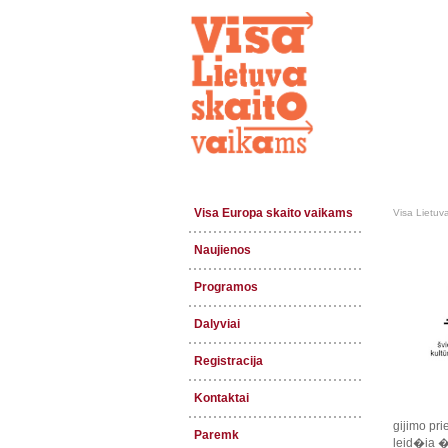
Visa Europa skaito vaikams
Visa Lietuv
Naujienos
Programos
Dalyviai
Registracija
Kontaktai
gijimo pr
Paremk
leid�ia �m