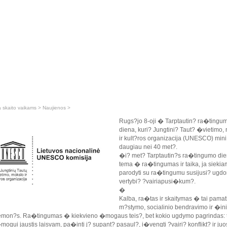
a skaito vaikams
>
Naujienos
>
Rugs?jo 8-oji � Tarptautin? ra�tingu
diena, kuri? Jungtini? Taut? �vietimo,
ir kult?ros organizacija (UNESCO) mini
daugiau nei 40 met?.
�i? met? Tarptautin?s ra�tingumo di
tema � ra�tingumas ir taika, ja sieki
parodyti su ra�tingumu susijusi? ugd
vertybi? ?vairiapusi�kum?.
�
Kalba, ra�tas ir skaitymas � tai pamat
m?stymo, socialinio bendravimo ir �in
iemon?s. Ra�tingumas � kiekvieno �mogaus teis?, bet kokio ugdymo pagrindas: 
ogui jaustis laisvam, pa�inti j? supant? pasaul?, i�vengti ?vairi? konflikt? ir juo