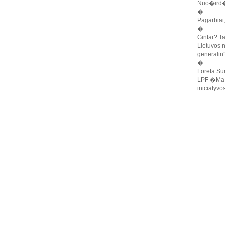
Nuo�ird�i
�
Pagarbiai
�
Gintar? 
Lietuvos 
generalin
�
Loreta Su
LPF �Ma�o
iniciatyv