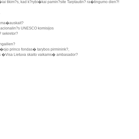
ai tikim?s, kad k?rybi�kai pamin?site Tarptautin? ra�tingumo dien?!
,
Tama�auskait?
nacionalin?s UNESCO komisijos
? sekretor?
ngailien?
jo princo fondas� tarybos pirminink?,
os �Visa Lietuva skaito vaikams� ambasador?