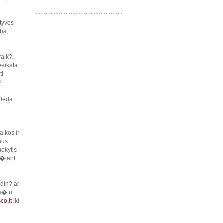
tyvos
oba,
vaik?,
veikata
ti
?
ideda
aikos ir
aus
mokytis
e�iant
odin? ar
pa�tu
co.lt
iki