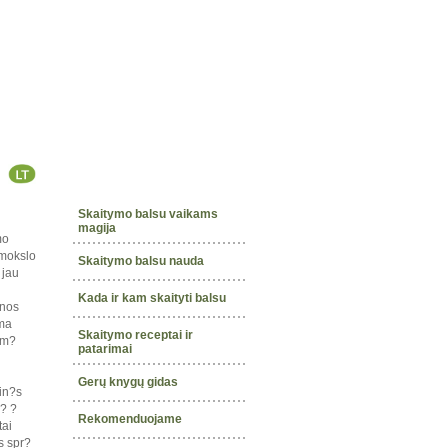
Skaitymo balsu vaikams
magija
mo
 mokslo
Skaitymo balsu nauda
 jau
Kada ir kam skaityti balsu
enos
ama
Skaitymo receptai ir
om?
patarimai
Gerų knygų gidas
in?s
i? ?
Rekomenduojame
tai
s spr?