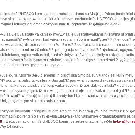
nacionalin? UNESCO komisija, bendradarbiaudama su Ma�ojo Princo fondo inicia
tuva skaito vaikams�, kuriai skirta ir Lietuvos nacionalin?s UNESCO komisijos gl
, ragina Lietuvos visuomen? aktyviai min?ti Tarptautin? ra�tingumo dien?.
 �Visa Lietuva skaito vaikams� (www.visalietuvaskaitovaikams.lt) skatina stiprinti 
r suaugusi?j? ry�ius tam, kad vaikai saugiai ir ?domiai augt?, ger?t? j? emocin? s
kto vystymasis; atkreipia visuomen?s d?mes? ? skaitymo balsu naud?, ragina skaity
alsu kasdien bent po 20 minu?i?; propaguoja skaitymo kult?r? �eimose, ugdymo 
bibliotekose, ragina vaikus bei jaunim? dalyvauti ?vairiose skaitymo akcijose; kelia
mo bei visaver?io dalyvavimo edukacijos ir kult?ros srityse kompetencij? lyg?; pris
idualios ir bendros gyvenimo kokyb?s.
 Jus �. m. rugs?jo 3�8 dienomis inicijuoti skaitymo balsu valand?les, kuri? metu
t? skaitoma balsu taikos tema. Jas gal?t? pagyvinti trumpos diskusijos su vaikais t
 tema, kuriose atsiskleist?, kaip vaikai suvokia �iuos dalykus ir koki? viet? ?vair
aik? m?stysenoje jie u�ima. Renginio metu ma�esnieji vaikai taip pat gal?t? ir 
alb?t ir �od? �taika�) bei pie�ti, bandydami keliais �od�iais apra�yti arba pi
i tai, kas jiems yra skaitoma balsu ir pan.
aktyviai dalyvauti ir rengini? nuotraukas, trumpus apra�ymus bei mintis ir kit? �
informacij? po renginio si?sti �Visa Lietuva skaito vaikams� organizatoriams el. 
lt
ir Lietuvos nacionalin?s UNESCO komisijos sekretoriatui el. pa�tu
lietuva@unes
s?jo 14 dienos.