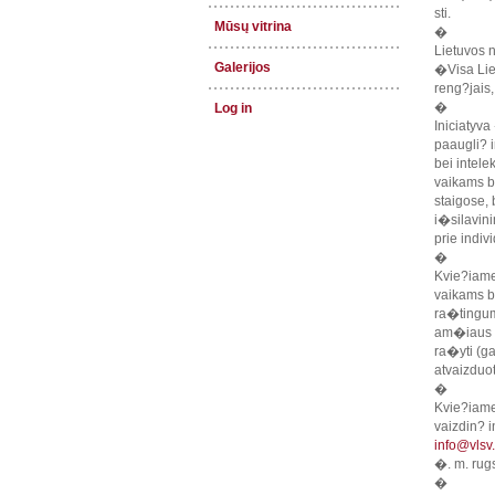
sti.
Mūsų vitrina
�
Lietuvos 
Galerijos
�Visa Lie
reng?jais
�
Log in
Iniciatyva
paaugli? i
bei intele
vaikams b
staigose, 
i�silavini
prie indiv
�
Kvie?iame
vaikams b?
ra�tingumo
am�iaus v
ra�yti (g
atvaizduot
�
Kvie?iame 
vaizdin? 
info@vlsv.
�. m. rug
�