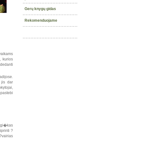
Gerų knygų gidas
Rekomenduojame
vaikams
 kurios
adedanti
adijose.
jis dar
ytojai,
 pastebi
magi�kas
printi ?
?vairias