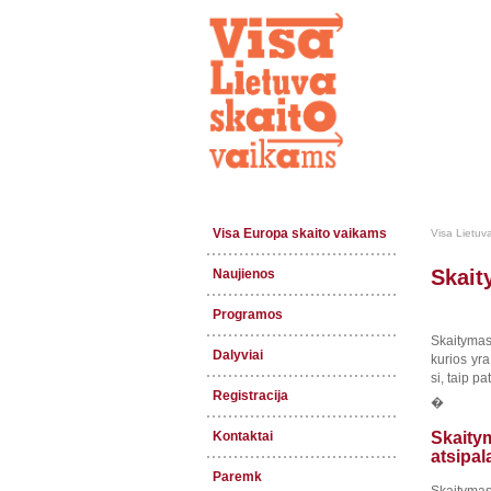
Visa Europa skaito vaikams
Visa Lietuv
Skait
Naujienos
Programos
Skaityma
Dalyviai
kurios yra
si, taip pat
Registracija
�
Kontaktai
Skai
atsipal
Paremk