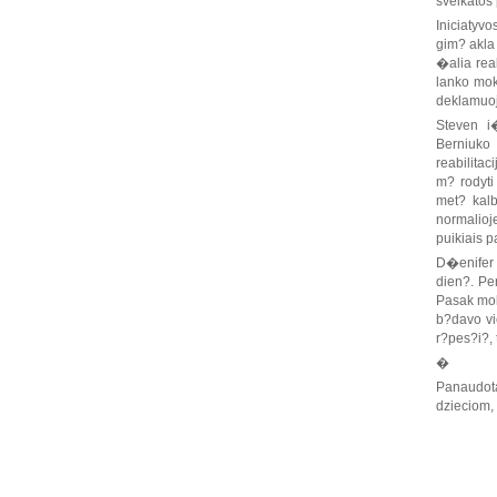
sveikatos
Iniciatyv
gim? akla 
�alia rea
lanko moky
deklamuoja
Steven i
Berniuko
reabilita
m? rodyti
met? kalb
normalioje
puikiais p
D�enifer 
dien?. Pe
Pasak mok
b?davo vie
r?pes?i?,
�
Panaudot
dzieciom,