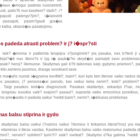
 balsu ir apskritai skaitymas bet
�iaus �mogui padeda nusiraminti,
uoti, pails?ti nuo kasdieni? darb?, r?
pajusti palengv?jim?, i�laisvinti
?, pasvajoti, pasim?gauti gra�ia
ne kalba, skland�iu pasakojimu.
 padeda atrasti problem? ir j? i�spr?sti
laik? �inoma ir patikrinta terapijos s?junginink? yra pasaka, nes b?tent ji 
tsipl?�ti nuo tikrov?s ir lyg i� pauk�?io skryd�io pamatyti savo problemas,
pasak? heroj? likimuose. Skaitymas gali b?ti taikomas kaip gydymo priemon?, p
 kito asmens jausmus, drauge suvokiant save.
s ma�ylis nuolat i�gyvena konflikt?, baim?, kuri kyla tam tikrose vaiko raidos st
s pasakos, j? persona�ai parodo, kas vaikui kelia nerim?, koki? problem? 
. Taigi pasakos leid�ia diagnozuoti. Pasakas skaitantys, sekantys t?vai, mok
i lengviau suvokia vaik? svajoni? pasaul?, supranta vaiko emocinius poreikius,
mo prie�astis ir padeda vaikui ?veikti baim?, nerim?, i�kilusias problemas.
as balsu stiprina ir gydo
 skaitymas balsu vaikui (?vairios vaikui ?domios ir tinkamos literat?ros) yra 
vitaminas ir tikras vaistas. Kasdienis skaitymas balsu vaiko malonumui padeda sti
chini?, nervini? sutrikim? turin?i? vaik? sveikat?. Skaitymo d?ka galima ?veikti 