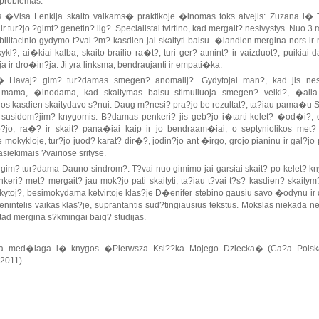
 problemas.
os �Visa Lenkija skaito vaikams� praktikoje �inomas toks atvejis: Zuzana i� 
ir tur?jo ?gimt? genetin? lig?. Specialistai tvirtino, kad mergait? nesivystys. Nuo 3
bilitacinio gydymo t?vai ?m? kasdien jai skaityti balsu. �iandien mergina nors ir
kl?, ai�kiai kalba, skaito brailio ra�t?, turi ger? atmint? ir vaizduot?, puikiai d
 ir dro�in?ja. Ji yra linksma, bendraujanti ir empati�ka.
� Havaj? gim? tur?damas smegen? anomalij?. Gydytojai man?, kad jis nesi
 mama, �inodama, kad skaitymas balsu stimuliuoja smegen? veikl?, �alia 
cijos kasdien skaitydavo s?nui. Daug m?nesi? pra?jo be rezultat?, ta?iau pama�u 
 susidom?jim? knygomis. B?damas penkeri? jis geb?jo i�tarti kelet? �od�i?, d
?jo, ra�? ir skait? pana�iai kaip ir jo bendraam�iai, o septyniolikos met?
 mokykloje, tur?jo juod? karat? dir�?, jodin?jo ant �irgo, grojo pianinu ir gal?jo p
asiekimais ?vairiose srityse.
gim? tur?dama Dauno sindrom?. T?vai nuo gimimo jai garsiai skait? po kelet? k
nkeri? met? mergait? jau mok?jo pati skaityti, ta?iau t?vai t?s? kasdien? skaitym
ytoj?, besimokydama ketvirtoje klas?je D�enifer stebino gausiu savo �odynu i
nintelis vaikas klas?je, suprantantis sud?tingiausius tekstus. Mokslas niekada ne
 tad mergina s?kmingai baig? studijas.
a med�iaga i� knygos �Pierwsza Ksi??ka Mojego Dziecka� (Ca?a Polsk
 2011)