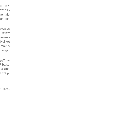
Tor?n?s
 m?nesi?
 nemato,
ainuoja,
vystys.
fizin?s
Steven ?
vylikos
 mok?si
asigirti
nyg? per
? balsu.
r da�nai
k?l? jai
a czyta