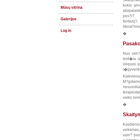
Skaitymas
kokio am
Mūsų vitrina
atsipalaid
pes?i?, 
Galerijos
fantazij
literat?ri
Log in
�
Pasakos
Nuo sen? 
leid�ia a
slepiasi 
i�gyventi
Kiekviena
M?gstamo
nesuvokia
terapeuta
vaiko neri
�
Skaitym
Kasdienis
veiksmas, 
vairi? psi