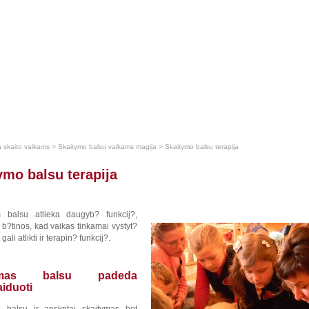
a skaito vaikams
>
Skaitymo balsu vaikams magija
>
Skaitymo balsu terapija
ymo balsu terapija
s balsu atlieka daugyb? funkcij?,
 b?tinos, kad vaikas tinkamai vystyt?
 gali atlikti ir terapin? funkcij?.
tymas balsu padeda
aiduoti