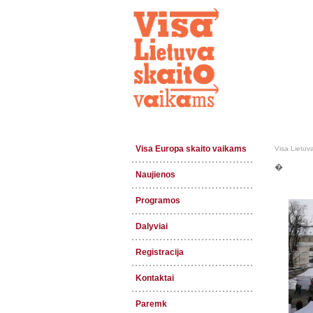
Visa Europa skaito vaikams
Visa Lietuv
�
Naujienos
Programos
Dalyviai
Registracija
Kontaktai
Paremk