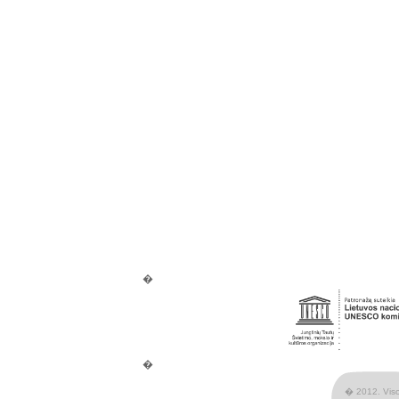
�
�
� 2012. Vis