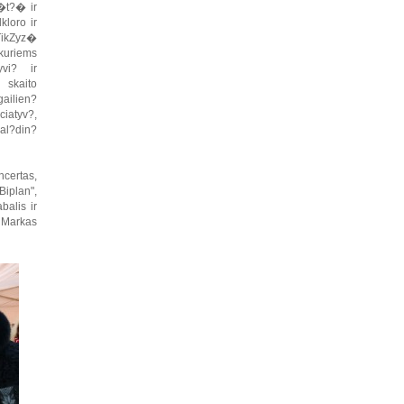
�t?� ir
loro ir
ikZyz�
uriems
vi? ir
 skaito
ailien?
iatyv?,
al?din?
ertas,
iplan",
balis ir
Markas