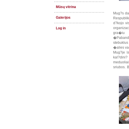
Mūsų vitrina
Mug?s dal
Galerijos
Respublik
d?kojo vi
organiza
Log in
gra�iu 
�Pabandy
stebuklu
�alies va
Mug?je la
kal?dini
meduolia
sriubos. 