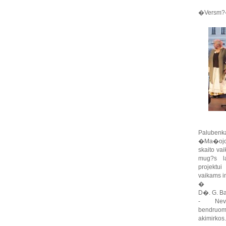
�Versm?�,
Palubenka,
�Ma�ojo
skaito va
mug?s la
projektu
vaikams in
�
D�. G. Ba
- Nevyr
bendruo
akimirkos.