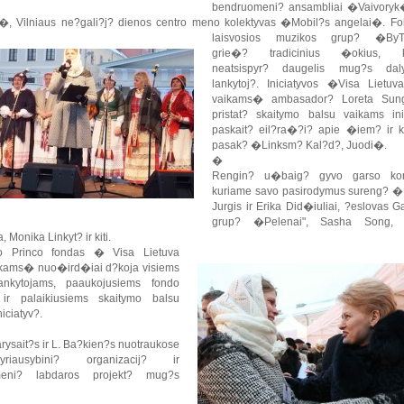
bendruomeni? ansambliai �Vaivoryk
 Vilniaus ne?gali?j? dienos centro meno kolektyvas �Mobil?s angelai�. Folk
laisvosios muzikos grup? �ByT
grie�? tradicinius �okius, k
neatsispyr? daugelis mug?s daly
lankytoj?. Iniciatyvos �Visa Lietuva
vaikams� ambasador? Loreta Sung
pristat? skaitymo balsu vaikams inic
paskait? eil?ra�?i? apie �iem? ir k
pasak? �Linksm? Kal?d?, Juodi�.
�
Rengin? u�baig? gyvo garso konc
kuriame savo pasirodymus sureng? �B
Jurgis ir Erika Did�iuliai, ?eslovas Ga
grup? �Pelenai", Sasha Song, 
 Monika Linkyt? ir kiti.
 Princo fondas � Visa Lietuva
ikams� nuo�ird�iai d?koja visiems
nkytojams, paaukojusiems fondo
i ir palaikiusiems skaitymo balsu
iciatyv?.
rysait?s ir L. Ba?kien?s nuotraukose
iausybini? organizacij? ir
meni? labdaros projekt? mug?s