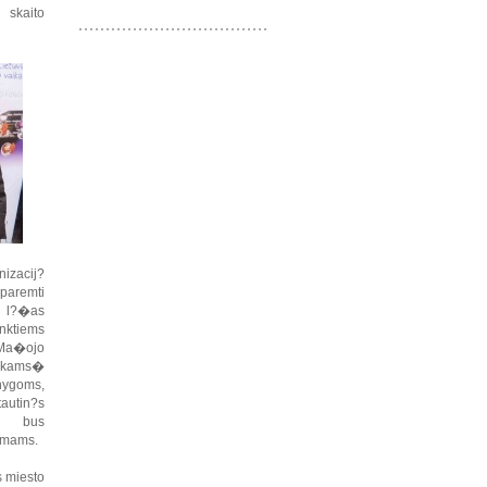
 skaito
nizacij?
 paremti
s l?�as
nktiems
�Ma�ojo
aikams�
knygoms,
autin?s
a bus
amams.
s miesto