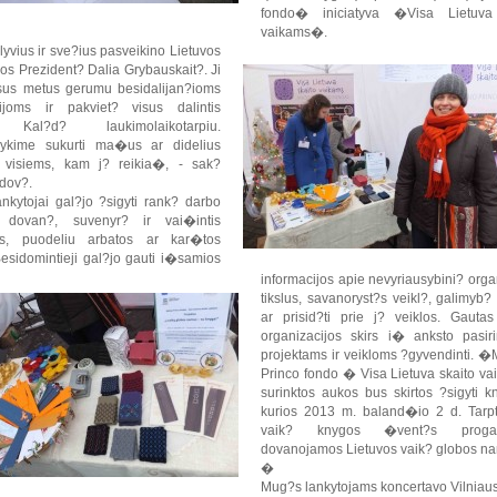
fondo� iniciatyva �Visa Lietuva
vaikams�.
yvius ir sve?ius pasveikino Lietuvos
os Prezident? Dalia Grybauskait?. Ji
sus metus gerumu besidalijan?ioms
cijoms ir pakviet? visus dalintis
Kal?d? laukimolaikotarpiu.
kime sukurti ma�us ar didelius
s visiems, kam j? reikia�, - sak?
dov?.
nkytojai gal?jo ?sigyti rank? darbo
? dovan?, suvenyr? ir vai�intis
is, puodeliu arbatos ar kar�tos
Besidomintieji gal?jo gauti i�samios
informacijos apie nevyriausybini? orga
tikslus, savanoryst?s veikl?, galimyb?
ar prisid?ti prie j? veiklos. Gauta
organizacijos skirs i� anksto pasiri
projektams ir veikloms ?gyvendinti. 
Princo fondo � Visa Lietuva skaito v
surinktos aukos bus skirtos ?sigyti 
kurios 2013 m. baland�io 2 d. Tarpt
vaik? knygos �vent?s prog
dovanojamos Lietuvos vaik? globos n
�
Mug?s lankytojams koncertavo Vilniau