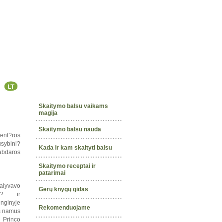
Skaitymo balsu vaikams
magija
Skaitymo balsu nauda
ent?ros
ybini?
Kada ir kam skaityti balsu
bdaros
Skaitymo receptai ir
patarimai
alyvavo
Gerų knygų gidas
ij? ir
nginyje
Rekomenduojame
os namus
Princo