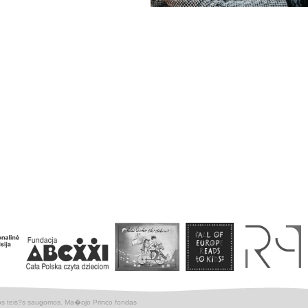
os teis?s saugomos. Ma�ojo Princo fondas