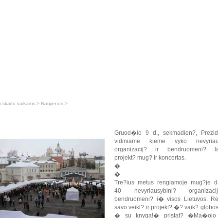
a skaito vaikams
>
Naujienos
>
Gruod�io 9 d., sekmadien?, Prezid
vidiniame kieme vyko nevyriaus
organizacij? ir bendruomeni? la
projekt? mug? ir koncertas.
�
�
Tre?ius metus rengiamoje mug?je d
40 nevyriausybini? organizac
bendruomeni? i� visos Lietuvos. Re
savo veikl? ir projekt? �? vaik? glob
� su knyga!� pristat? �Ma�ojo 