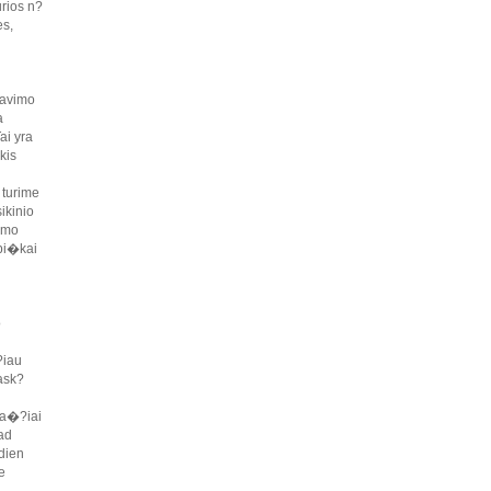
urios n?
es,
vavimo
a
ai yra
kis
 turime
ikinio
umo
ybi�kai
o
?iau
ask?
ra�?iai
kad
sdien
e