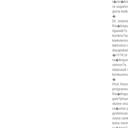
i�rei�kia 
ra sugalvo
gerai kalb
�
Dr. Jolant
Ra�tinguma
ilgalaik?s
konkre?ia 
kiekvieno
takiosios
daugiakal
�i?r?ti (i
ra�tingum
vienov?s.
dalyvauti 
konkurenc
�
Prof. Rom
programos
Ra�tingum
geb?jimas
stume vis
ra�ome pu
gretimose 
svyra rank
kelia ner