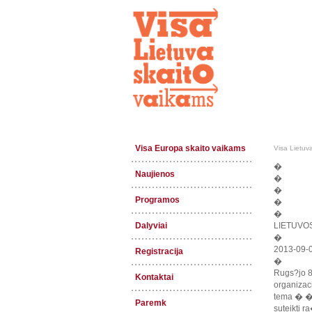
Visa Europa skaito vaikams
Visa Lietuv
�
Naujienos
�
�
Programos
�
�
Dalyviai
LIETUVO
�
2013-09
Registracija
�
Rugs?jo 8
Kontaktai
organizac
tema � �R
Paremk
suteikti 