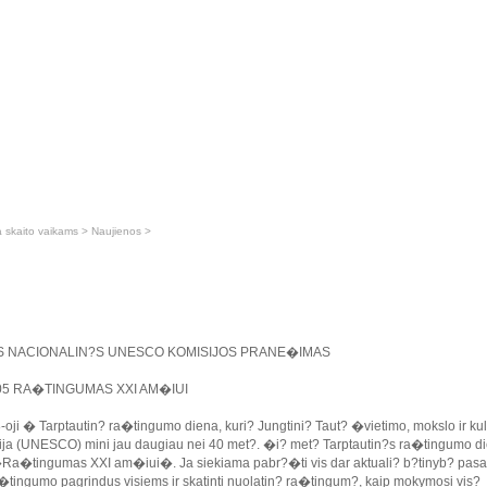
a skaito vaikams
>
Naujienos
>
S NACIONALIN?S UNESCO KOMISIJOS PRANE�IMAS
-05 RA�TINGUMAS XXI AM�IUI
-oji � Tarptautin? ra�tingumo diena, kuri? Jungtini? Taut? �vietimo, mokslo ir kul
ija (UNESCO) mini jau daugiau nei 40 met?. �i? met? Tarptautin?s ra�tingumo d
a�tingumas XXI am�iui�. Ja siekiama pabr?�ti vis dar aktuali? b?tinyb? pasa
ra�tingumo pagrindus visiems ir skatinti nuolatin? ra�tingum?, kaip mokymosi vis?