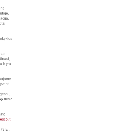
nti
utoje.
acija.
 tai
mokyklos
omas
inasi,
 ir yra
raujame
yventi
gesni,
� ties?
iato
sco.lt
73 El.