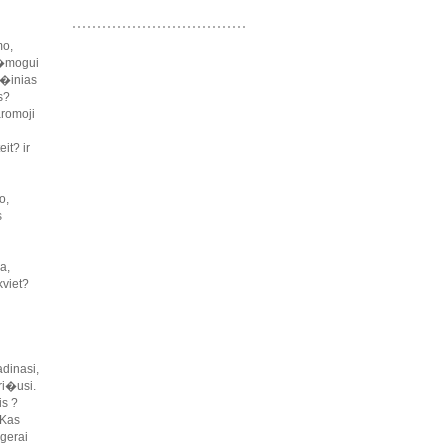
mo,
 �mogui
? �inias
s?
aromoji
it? ir
o,
s
a,
viet?
dinasi,
ri�usi.
is ?
�Kas
gerai