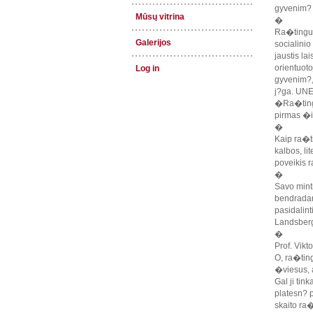
gyvenim? 
Mūsų vitrina
�
Ra�tingum
Galerijos
socialini
jaustis la
orientuot
Log in
gyvenim?, 
j?ga. UNE
�Ra�tingu
pirmas �i
�
Kaip ra�t
kalbos, l
poveikis 
�
Savo mint
bendradar
pasidalint
Landsberg
�
Prof. Vikt
O, ra�tin
�viesus, 
Gal ji tin
platesn? p
skaito ra