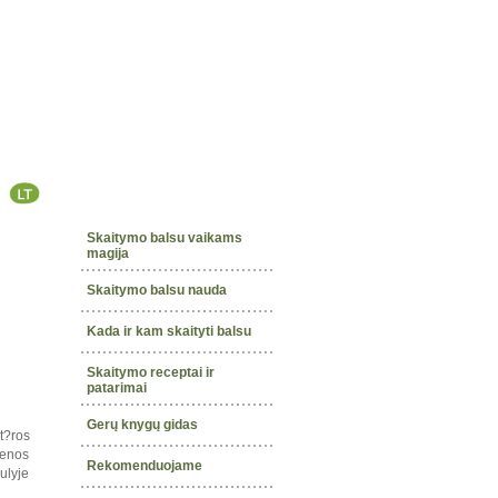
Skaitymo balsu vaikams
magija
Skaitymo balsu nauda
Kada ir kam skaityti balsu
Skaitymo receptai ir
patarimai
Gerų knygų gidas
t?ros
ienos
Rekomenduojame
ulyje