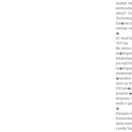
skaityti, 
perduodama
istorij?. 
Technologi
Da�nai pe
niekaip n
�
Dr. Aust?
?k?r?ja:
Be jokios
ra�tingum
edukologa
yra kult?
ra�tingas
(matematik
�iandien 
vieni su k
XXI am�iu
prasme �vi
lengviau 
verta ir g
�
Daugiau i
Komunikac
www.unes
Loreta Su