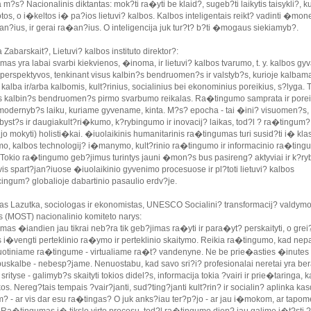
m?s? Nacionalinis diktantas: mok?ti ra�yti be klaid?, sugeb?ti laikytis taisykli?, k
tos, o i�keltos i� pa?ios lietuvi? kalbos. Kalbos inteligentais reikt? vadinti �mon
an?ius, ir gerai ra�an?ius. O inteligencija juk tur?t? b?ti �mogaus siekiamyb?.
a Zabarskait?, Lietuvi? kalbos instituto direktor?:
s yra labai svarbi kiekvienos, �inoma, ir lietuvi? kalbos tvarumo, t. y. kalbos gy
 perspektyvos, tenkinant visus kalbin?s bendruomen?s ir valstyb?s, kurioje kalbam
kalba ir/arba kalbomis, kult?rinius, socialinius bei ekonominius poreikius, s?lyga. T
s kalbin?s bendruomen?s pirmo svarbumo reikalas. Ra�tingumo samprata ir porei
 modernyb?s laiku, kuriame gyvename, kinta. M?s? epocha - tai �ini? visuomen?s,
byst?s ir daugiakult?ri�kumo, k?rybingumo ir inovacij? laikas, tod?l ? ra�tingum?
r jo mokyti) holisti�kai. �iuolaikinis humanitarinis ra�tingumas turi susid?ti i� klas
o, kalbos technologij? i�manymo, kult?rinio ra�tingumo ir informacinio ra�ting
 Tokio ra�tingumo geb?jimus turintys jauni �mon?s bus pasireng? aktyviai ir k?r
vis spart?jan?iuose �iuolaikinio gyvenimo procesuose ir pl?toti lietuvi? kalbos
ingum? globalioje dabartinio pasaulio erdv?je.
as Lazutka, sociologas ir ekonomistas, UNESCO Socialini? transformacij? valdym
 (MOST) nacionalinio komiteto narys:
as �iandien jau tikrai neb?ra tik geb?jimas ra�yti ir para�yt? perskaityti, o grei
 i�vengti perteklinio ra�ymo ir perteklinio skaitymo. Reikia ra�tingumo, kad nep
uotiniame ra�tingume - virtualiame ra�t? vandenyne. Ne be prie�asties �inutes
skalbe - nebesp?jame. Nenuostabu, kad savo sri?i? profesionalai neretai yra be
srityse - galimyb?s skaityti tokios didel?s, informacija tokia ?vairi ir prie�taringa, 
os. Nereg?tais tempais ?vair?janti, sud?ting?janti kult?rin? ir socialin? aplinka ka
im? - ar vis dar esu ra�tingas? O juk anks?iau ter?p?jo - ar jau i�mokom, ar tapom