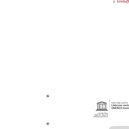
p.
loreta@v
�
�