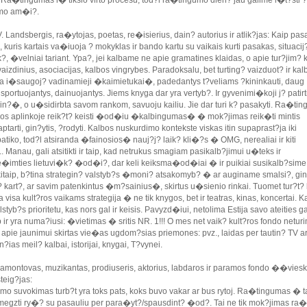
 Ra�tingumas i� tikslo virto procesu, tod?l ra�tingumo dien? jau galime i�t?sti ?
mo am�i?.
. Landsbergis, ra�ytojas, poetas, re�isierius, dain? autorius ir atlik?jas: Kaip pas
 kuris kartais va�iuoja ? mokyklas ir bando kartu su vaikais kurti pasakas, situaci
?, �velniai tariant. Ypa?, jei kalbame ne apie gramatines klaidas, o apie tur?jim? 
vaizdinius, asociacijas, kalbos vingrybes. Paradoksalu, bet turting? vaizduot? ir kal
a i�saugoj? vadinamieji �kaimietukai�, padedantys t?veliams ?kininkauti, daug
 sportuojantys, dainuojantys. Jiems knyga dar yra vertyb?. Ir gyvenimi�koji j? patir
n?�, o u�sidirbta savom rankom, savuoju kailiu. Jie dar turi k? pasakyti. Ra�ti
os aplinkoje reik?t? keisti �od�iu �kalbingumas� � mok?jimas reik�ti mintis
 aptarti, gin?ytis, ?rodyti. Kalbos nuskurdimo kontekste viskas itin supaprast?ja iki
atiko, tod?l atsiranda �fainosios� nauj?j? laik? kli�?s � OMG, nerealiai ir kiti
... Manau, gali atsitikti ir taip, kad netrukus smagiam pasikalb?jimui u�teks ir
�imties lietuvi�k? �od�i?, dar keli keiksma�od�iai � ir puikiai susikalb?sime.
kitaip, b?tina strategin? valstyb?s �moni? atsakomyb? � ar auginame smalsi?, gin
? kart?, ar savim patenkintus �m?sainius�, skirtus u�sienio rinkai. Tuomet tur?t? 
 visa kult?ros vaikams strategija � ne tik knygos, bet ir teatras, kinas, koncertai. Ka
alstyb?s prioritetu, kas nors gal ir keisis. Pavyzd�iui, netolima Estija savo ateities g
p ir yra numa?iusi: �vietimas � sritis NR. 1!!! O mes net vaik? kult?ros fondo netur
apie jaunimui skirtas vie�as ugdom?sias priemones: pvz., laidas per tautin? TV ar 
?ias meil? kalbai, istorijai, knygai, T?vynei.
amontovas, muzikantas, prodiuseris, aktorius, labdaros ir paramos fondo ��vies
teig?jas:
o suvokimas turb?t yra toks pats, koks buvo vakar ar bus rytoj. Ra�tingumas � t
egzti ry�? su pasauliu per para�yt?/spausdint? �od?. Tai ne tik mok?jimas ra�y