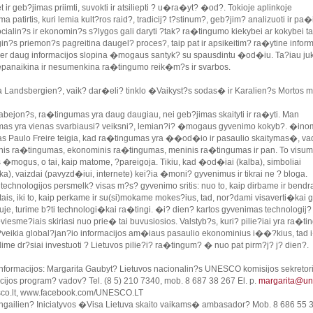
bet ir geb?jimas priimti, suvokti ir atsiliepti ? u�ra�yt? �od?. Tokioje aplinkoje
 patirtis, kuri lemia kult?ros raid?, tradicij? t?stinum?, geb?jim? analizuoti ir pa�i
Socialin?s ir ekonomin?s s?lygos gali daryti ?tak? ra�tingumo kiekybei ar kokybei ta
n?s priemon?s pagreitina daugel? proces?, taip pat ir apsikeitim? ra�ytine inform
r daug informacijos slopina �mogaus santyk? su spausdintu �od�iu. Ta?iau juk
epanaikina ir nesumenkina ra�tingumo reik�m?s ir svarbos.
ja Landsbergien?, vaik? dar�eli? tinklo �Vaikyst?s sodas� ir Karalien?s Mortos 
 abejon?s, ra�tingumas yra daug daugiau, nei geb?jimas skaityti ir ra�yti. Man
as yra vienas svarbiausi? veiksni?, lemian?i? �mogaus gyvenimo kokyb?. �in
s Paulo Freire teigia, kad ra�tingumas yra ��od�io ir pasaulio skaitymas�, vad
rinis ra�tingumas, ekonominis ra�tingumas, meninis ra�tingumas ir pan. To visuma
 �mogus, o tai, kaip matome, ?pareigoja. Tikiu, kad �od�iai (kalba), simboliai
a), vaizdai (pavyzd�iui, internete) kei?ia �moni? gyvenimus ir tikrai ne ? bloga.
technologijos persmelk? visas m?s? gyvenimo sritis: nuo to, kaip dirbame ir bend
itais, iki to, kaip perkame ir su(si)mokame mokes?ius, tad, nor?dami visaverti�kai g
je, turime b?ti technologi�kai ra�tingi. �i? dien? kartos gyvenimas technologij?
esme?iais skiriasi nuo prie� tai buvusiosios. Valstyb?s, kuri? pilie?iai yra ra�tin
?veikia global?jan?io informacijos am�iaus pasaulio ekonominius i��?kius, tad i
alime dr?siai investuoti ? Lietuvos pilie?i? ra�tingum? � nuo pat pirm?j? j? dien?.
nformacijos: Margarita Gaubyt? Lietuvos nacionalin?s UNESCO komisijos sekretor
ijos program? vadov? Tel. (8 5) 210 7340, mob. 8 687 38 267 El. p.
margarita@une
co.lt, www.facebook.com/UNESCO.LT
ngailien? Iniciatyvos �Visa Lietuva skaito vaikams� ambasador? Mob. 8 686 55 3