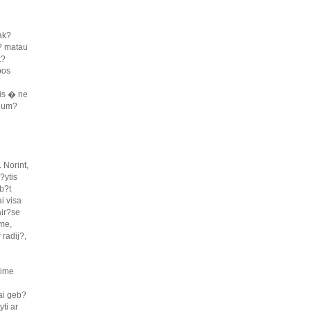
ak?
j? matau
k?
bos
tis � ne
ngum?
 Norint,
?ytis
b?t
i visa
air?se
ime,
radij?,
kime
ai geb?
ti ar