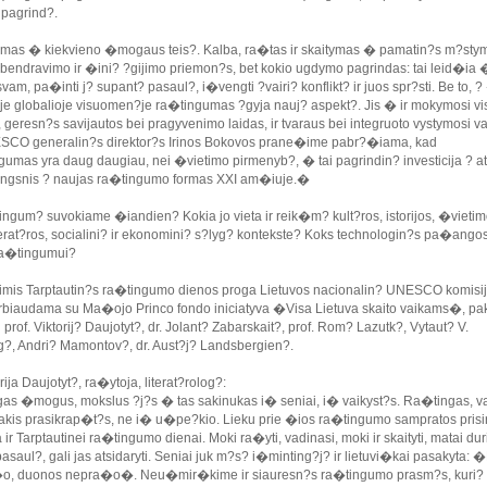
pagrind?.
as � kiekvieno �mogaus teis?. Kalba, ra�tas ir skaitymas � pamatin?s m?sty
o bendravimo ir �ini? ?gijimo priemon?s, bet kokio ugdymo pagrindas: tai leid�ia
isvam, pa�inti j? supant? pasaul?, i�vengti ?vairi? konflikt? ir juos spr?sti. Be to, 
oje globalioje visuomen?je ra�tingumas ?gyja nauj? aspekt?. Jis � ir mokymosi vi
geresn?s savijautos bei pragyvenimo laidas, ir tvaraus bei integruoto vystymosi v
SCO generalin?s direktor?s Irinos Bokovos prane�ime pabr?�iama, kad
mas yra daug daugiau, nei �vietimo pirmenyb?, � tai pagrindin? investicija ? ate
ngsnis ? naujas ra�tingumo formas XXI am�iuje.�
ingum? suvokiame �iandien? Kokia jo vieta ir reik�m? kult?ros, istorijos, �vietim
iterat?ros, socialini? ir ekonomini? s?lyg? kontekste? Koks technologin?s pa�ango
ra�tingumui?
imis Tarptautin?s ra�tingumo dienos proga Lietuvos nacionalin? UNESCO komisij
biaudama su Ma�ojo Princo fondo iniciatyva �Visa Lietuva skaito vaikams�, pak
i prof. Viktorij? Daujotyt?, dr. Jolant? Zabarskait?, prof. Rom? Lazutk?, Vytaut? V.
?, Andri? Mamontov?, dr. Aust?j? Landsbergien?.
orija Daujotyt?, ra�ytoja, literat?rolog?:
gas �mogus, mokslus ?j?s � tas sakinukas i� seniai, i� vaikyst?s. Ra�tingas, va
akis prasikrap�t?s, ne i� u�pe?kio. Lieku prie �ios ra�tingumo sampratos prisi
ka ir Tarptautinei ra�tingumo dienai. Moki ra�yti, vadinasi, moki ir skaityti, matai dur
asaul?, gali jas atsidaryti. Seniai juk m?s? i�minting?j? ir lietuvi�kai pasakyta: 
�o, duonos nepra�o�. Neu�mir�kime ir siauresn?s ra�tingumo prasm?s, kuri? 