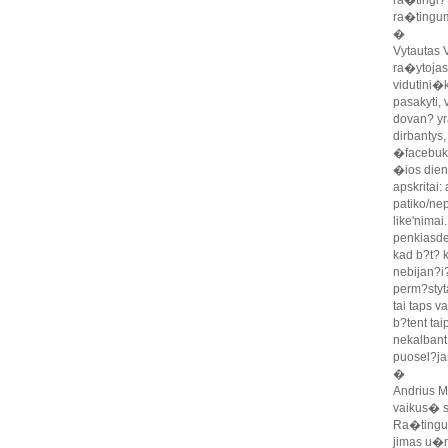
ra�tingi?
ra�tingu
�
Vytautas V
ra�ytojas,
vidutini�k
pasakyti, 
dovan? yr
dirbantys,
�facebuki
�ios dien
apskritai:
patiko/nep
like'nimai
penkiasde
kad b?t? 
nebijan?i
perm?styta
tai taps v
b?tent tai
nekalbant 
puosel?jan
�
Andrius M
vaikus� s
Ra�tingum
jimas u�m