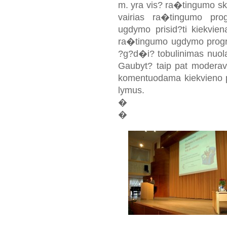
m. yra vis? ra�tingumo ska
vairias ra�tingumo pro
ugdymo prisid?ti kiekvi
ra�tingumo ugdymo progra
?g?d�i? tobulinimas nuolat
Gaubyt? taip pat moderavo
komentuodama kiekvieno pa
lymus.
�
�