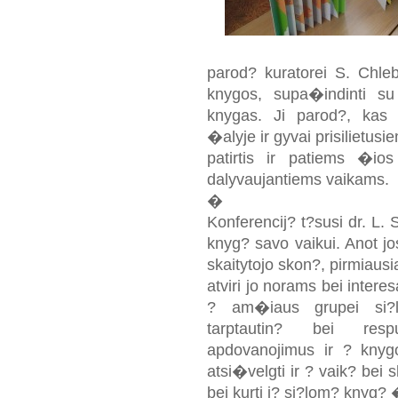
parod? kuratorei S. Chlebi
knygos, supa�indinti su 
knygas. Ji parod?, kas 
�alyje ir gyvai prisilietusi
patirtis ir patiems �io
dalyvaujantiems vaikams.
�
Konferencij? t?susi dr. L. 
knyg? savo vaikui. Anot jo
skaitytojo skon?, pirmiausia
atviri jo norams bei inter
? am�iaus grupei si?l
tarptautin? bei respu
apdovanojimus ir ? knyg
atsi�velgti ir ? vaik? bei
bei kurti j? si?lom? knyg