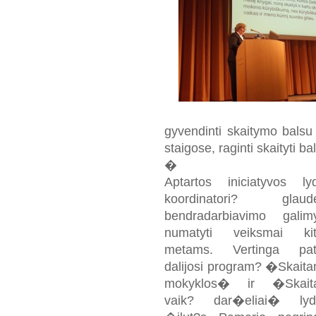
gyvendinti skaitymo balsu 
staigose, raginti skaityti
�
Aptartos iniciatyvos lyd
koordinatori? glaude
bendradarbiavimo galim
numatyti veiksmai kit
metams. Vertinga patir
dalijosi program? �Skaita
mokyklos� ir �Skaita
vaik? dar�eliai� lyder