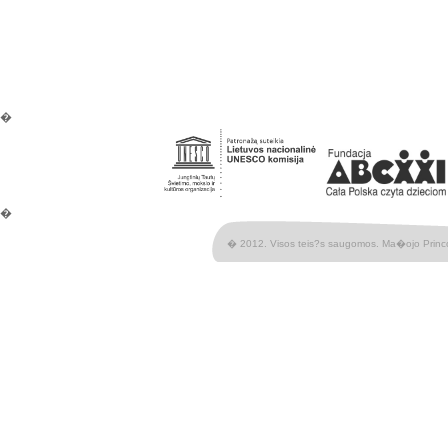
�
�
� 2012. Visos teis?s saugomos. Ma�ojo Princ