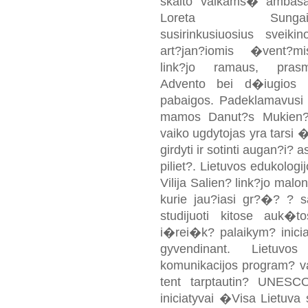
skaito vaikams� ambasa
Loreta Sungaili
susirinkusiuosius sveiki
art?jan?iomis �vent?mi
link?jo ramaus, prasm
Advento bei d�iugios 
pabaigos. Padeklamavusi
mamos Danut?s Mukien?s 
vaiko ugdytojas yra tarsi �a
girdyti ir sotinti augan?i
piliet?. Lietuvos edukologij
Vilija Salien? link?jo malo
kurie jau?iasi gr?�? ? sa
studijuoti kitose auk�t
i�rei�k? palaikym? inicia
gyvendinant. Lietuvo
komunikacijos program? v
tent tarptautin? UNESCO
iniciatyvai �Visa Lietuv