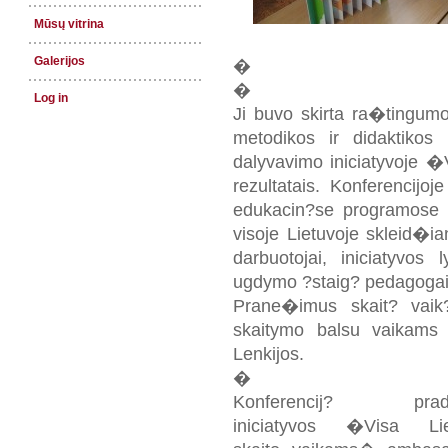
Mūsų vitrina
Galerijos
�
�
Log in
Ji buvo skirta ra�tingum
metodikos ir didaktikos k
dalyvavimo iniciatyvoje �V
rezultatais. Konferencijo
edukacin?se programose d
visoje Lietuvoje skleid�ia
darbuotojai, iniciatyvos l
ugdymo ?staig? pedagogai, b
Prane�imus skait? vaik
skaitymo balsu vaikams e
Lenkijos.
�
Konferencij? prad?
iniciatyvos �Visa Lie