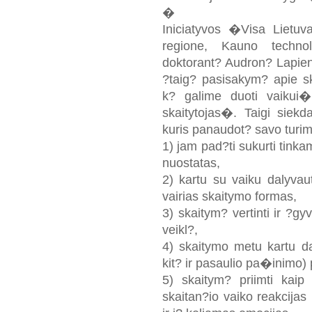
�
Iniciatyvos �Visa Lietu
regione, Kauno technolo
doktorant? Audron? Lapien
?taig? pasisakym? apie sk
k? galime duoti vaikui
skaitytojas�. Taigi siekd
kuris panaudot? savo turim?
1) jam pad?ti sukurti tink
nuostatas,
2) kartu su vaiku dalyvau
vairias skaitymo formas,
3) skaitym? vertinti ir ?gyv
veikl?,
4) skaitymo metu kartu dal
kit? ir pasaulio pa�inimo) 
5) skaitym? priimti kaip
skaitan?io vaiko reakcijas