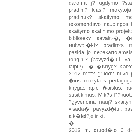
daroma j? ugdymo ?stai
pradini? klasi? mokytoja
pradinuk? skaitymo mot
rekomendavo naudingos lit
skaitymo skatinimo proje
bibliotek? savait?�, �
Buivydi�ki? pradin?s m
pasidalijo nepakartojam
rengini? (pavyzd�iui, va
laipt?), i� �Knyg? Kal?d
2012 met? gruod? buvo pa
�ios mokyklos pedagogai
knygas apie �aislus, la
susitikimus, Mik?s P?kuo
?gyvendina nauj? skaitym
visada�, pavyzd�iui, pas
aik�tel?je ir kt.
�
2013 m. gruod�io 6 die