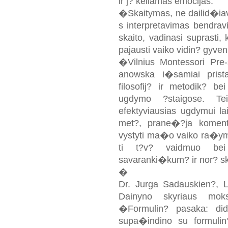
ir j? keliamas emocijas.
�Skaitymas, ne dailid�iav
s interpretavimas bendravi
skaito, vadinasi suprasti
pajausti vaiko vidin? gyv
�Vilnius Montessori Pre
anowska i�samiai prist
filosofij? ir metodik? b
ugdymo ?staigose. Te
efektyviausias ugdymui l
met?, prane�?ja koment
vystyti ma�o vaiko ra�ymo
ti t?v? vaidmuo bei
savaranki�kum? ir nor? ska
�
Dr. Jurga Sadauskien?, Lie
Dainyno skyriaus moks
�Formulin? pasaka: did
supa�indino su formuli