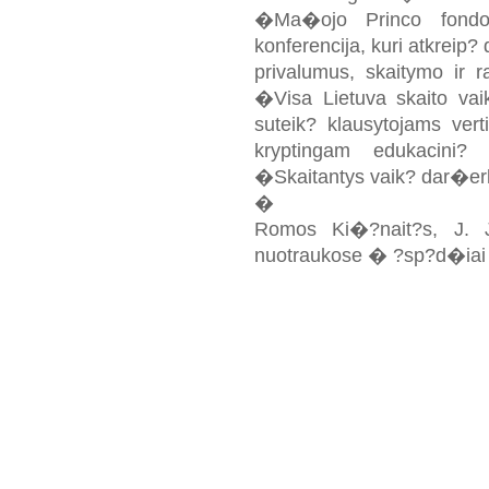
�Ma�ojo Princo fondo
konferencija, kuri atkreip
privalumus, skaitymo ir r
�Visa Lietuva skaito vai
suteik? klausytojams vert
kryptingam edukacini?
�Skaitantys vaik? dar�erl
�
Romos Ki�?nait?s, J. J
nuotraukose � ?sp?d�iai 