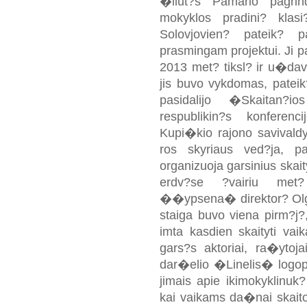
�ilut?s Pamario pagrin
mokyklos pradini? klas
Solovjovien? pateik? p
prasmingam projektui. Ji
2013 met? tiksl? ir u�dav
jis buvo vykdomas, pateik
pasidalijo �Skaitan?
respublikin?s konferenc
Kupi�kio rajono savivaldy
ros skyriaus ved?ja, pa
organizuoja garsinius ska
erdv?se ?vairiu met? 
��ypsena� direktor? Olg
staiga buvo viena pirm?j?
imta kasdien skaityti vai
gars?s aktoriai, ra�ytoj
dar�elio �Linelis� logop
jimais apie ikimokyklinuk
kai vaikams da�nai skaitom