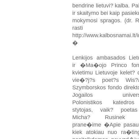
bendrine lietuvi? kalba. P
ir skaitymo bei kaip pas
mokymosi spragos. (dr. R
rasti
http://www.kalbosnamai.l
�
Lenkijos ambasados Liet
ir �Ma�ojo Princo fo
kvietimu Lietuvoje kelet? 
vie�?j?s poet?s Wis?
Szymborskos fondo direkto
Jogailos universi
Polonistikos katedro
stytojas, vaik? poetas
Micha? Rusinek s
prane�ime �Apie pasauli
kiek atokiau nuo ra�ti