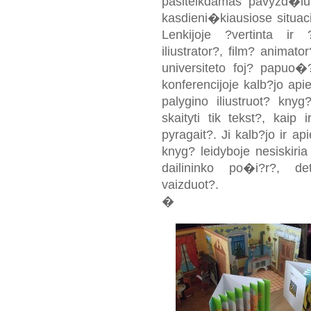
pasitelkdamas pavyzd�ius
kasdieni�kiausiose situac
Lenkijoje ?vertinta ir
iliustrator?, film? animat
universiteto foj? papuo�?
konferencijoje kalb?jo apie
palygino iliustruot? kny
skaityti tik tekst?, kaip
pyragait?. Ji kalb?jo ir api
knyg? leidyboje nesiskiria
dailininko po�i?r?, de
vaizduot?.
�