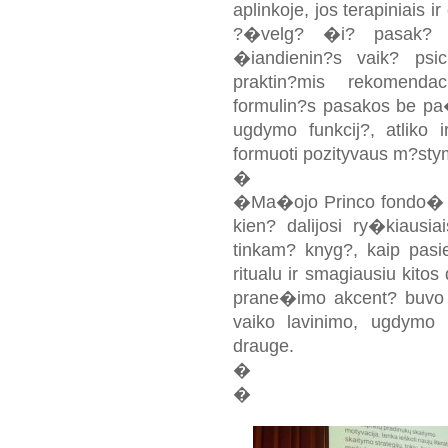
aplinkoje, jos terapiniais 
?�velg? �i? pasak? 
�iandienin?s vaik? psic
praktin?mis rekomenda
formulin?s pasakos be pa�
ugdymo funkcij?, atliko
formuoti pozityvaus m?st
�
�Ma�ojo Princo fondo� s
kien? dalijosi ry�kiausia
tinkam? knyg?, kaip pasi
ritualu ir smagiausiu kito
prane�imo akcent? buvo r
vaiko lavinimo, ugdymo 
drauge.
�
�