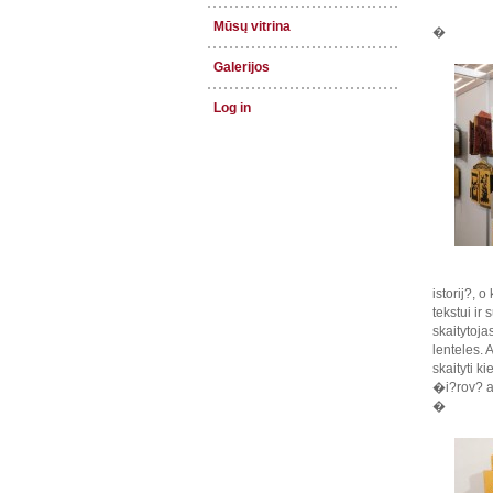
Mūsų vitrina
�
Galerijos
Log in
istorij?, 
tekstui i
skaitytoja
lenteles. 
skaityti k
�i?rov? ak
�