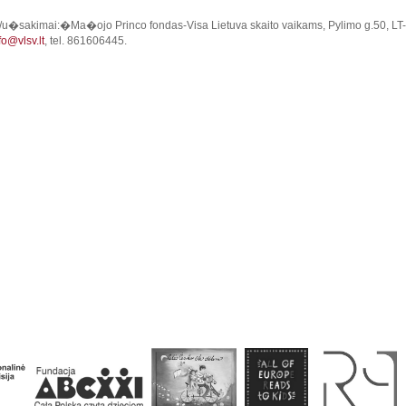
/u�sakimai:�Ma�ojo Princo fondas-Visa Lietuva skaito vaikams, Pylimo g.50, LT
fo@vlsv.lt
, tel. 861606445.