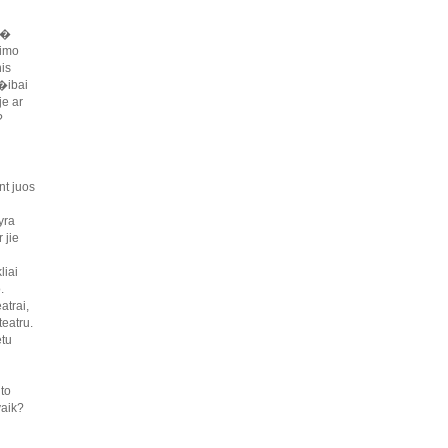
 �
jimo
is
i�ibai
je ar
?
nt juos
yra
 jie
liai
.
atrai,
teatru.
etu
to
vaik?