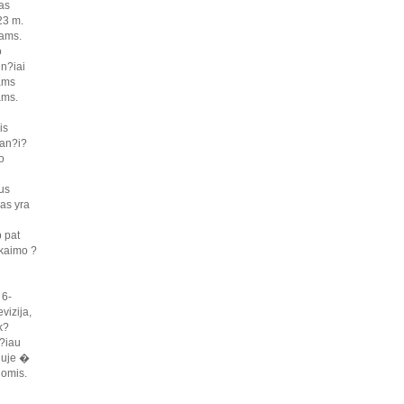
as
23 m.
kams.
o
in?iai
iams
ams.
is
jan?i?
o
us
as yra
p pat
 kaimo ?
 6-
vizija,
k?
?iau
ijuje �
gomis.