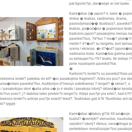
pat ligonin?je, dar�elyje ar net lauke.
Kami�ibai (i� japon? k. kami � popier
shibai � teatras, vaidinimas, drama,
pasirodymas)�� iliustracij?, paveiksl?
teatras, pa�od�iui � popieriaus teatra
tradicinis japon? pasakojimo menas n
paveiksl?lius, ?d?tus ? ma�? plok�?i
medin? d?�ut? su langeliu, kuri tarnau
scena / ekranas. �i d?�ut? japoni�ka
vadinama butai. Kami�ibai galima paly
su keliaujan?iu l?li? teatru, tik vietoje l?
jame naudojami paveiksl?liai.
�
Kartonin?s lentel?s su paveiksl?liais p
o kiekviena lentel? pateikia vis kit? �io pasakojimo fragment?. Antra jos pus? yra ski
r suma�intam paveiksl?liui. Auditorijos d?mesys sutelkiamas ? langel? � ekran?, o
s / pasakotojas stovi �alia arba u� jo ir skaito / pasakoja istorij? skland�iai keis
Atv?rus scen?, j? stabiliai laiko priekin?s langin?s. Kitoje pus?je yra ertm?, kad b?t
iekvienos lentel?s antroje pus?je esant? tekst?. Teatriukas gali b?ti ?kurdintas ant st
i? lygyje.
Kami�ibai i�takos gl?di XII am�iuje, 
budist? �ventykl? vienuoliai, naudoda
vaizdini? istorij? ritinius, nera�tingai p
perteikdavo moralizuojan?ius pasakoj