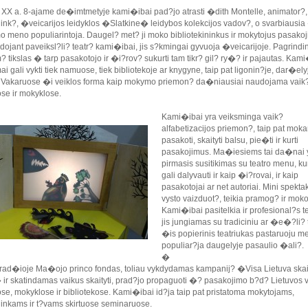
XX a. 8-ajame de�imtmetyje kami�ibai pad?jo atrasti �dith Montelle, animator?,
inink?, �veicarijos leidyklos �Slatkine� leidybos kolekcijos vadov?, o svarbiausia
o meno populiarintoja. Daugel? met? ji moko bibliotekininkus ir mokytojus pasako
ojant paveiksl?li? teatr? kami�ibai, jis s?kmingai gyvuoja �veicarijoje. Pagrindin
 tikslas � tarp pasakotojo ir �i?rov? sukurti tam tikr? gil? ry�? ir pajautas. Kam
i gali vykti tiek namuose, tiek bibliotekoje ar knygyne, taip pat ligonin?je, dar�ely
. Vakaruose �i veiklos forma kaip mokymo priemon? da�niausiai naudojama vaik
se ir mokyklose.
Kami�ibai yra veiksminga vaik?
alfabetizacijos priemon?, taip pat moka
pasakoti, skaityti balsu, pie�ti ir kurti
pasakojimus. Ma�iesiems tai da�nai 
pirmasis susitikimas su teatro menu, kur
gali dalyvauti ir kaip �i?rovai, ir kaip
pasakotojai ar net autoriai. Mini spektak
vysto vaizduot?, teikia pramog? ir moko
Kami�ibai pasitelkia ir profesional?s te
jis jungiamas su tradiciniu ar �e�?li? 
�is popierinis teatriukas pastaruoju m
populiar?ja daugelyje pasaulio �ali?.
�
rad�ioje Ma�ojo princo fondas, toliau vykdydamas kampanij? �Visa Lietuva skai
ir skatindamas vaikus skaityti, prad?jo propaguoti �? pasakojimo b?d? Lietuvos 
se, mokyklose ir bibliotekose. Kami�ibai id?ja taip pat pristatoma mokytojams,
ininkams ir t?vams skirtuose seminaruose.