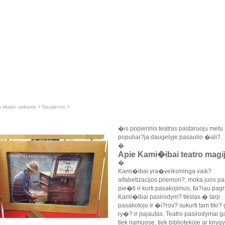
a skaito vaikams
>
Naujienos
>
�is popierinis teatras pastaruoju metu
populiar?ja daugelyje pasaulio �ali?.
�
Apie Kami�ibai teatro magi
�
Kami�ibai yra�veiksminga vaik?
alfabetizacijos priemon?, moka juos pa
pie�ti ir kurti pasakojimus,
t
a?iau pagr
Kami�ibai pasirodym? tikslas � tarp
pasakotojo ir �i?rov? sukurti tam tikr? 
ry�? ir pajautas. Teatro pasirodymai gal
tiek namuose, tiek bibliotekoje ar knygy