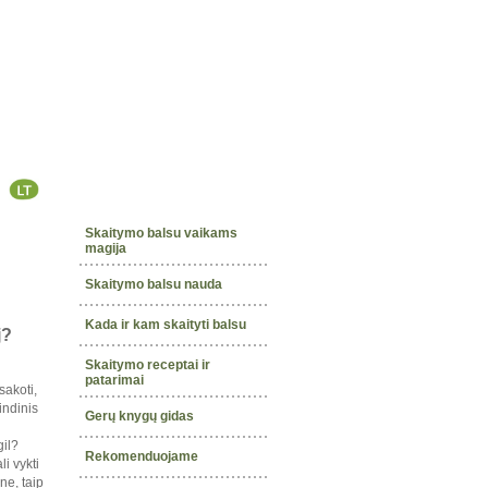
Skaitymo balsu vaikams
magija
Skaitymo balsu nauda
Kada ir kam skaityti balsu
j?
Skaitymo receptai ir
patarimai
sakoti,
indinis
Gerų knygų gidas
gil?
Rekomenduojame
i vykti
ne, taip