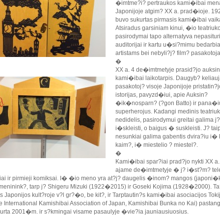
�imtme?i? pertraukos kami�ibai men
Japonijoje atgim? XX a. prad�ioje. 19
buvo sukurtas pirmasis kami�ibai vai
Atsiradus garsiniam kinui, �io teatriuk
pasirodymai tapo alternatyva nepasitur
auditorijai ir kartu u�si?mimu bedarb
artistams bei nebyli?j? film? pasakotoj
�
XX a. 4 de�imtmetyje prasid?jo auksin
kami�ibai laikotarpis. Daugyb? keliau
pasakotoj? visoje Japonijoje pristatin?j
istorijas, pavyzd�iui, apie Auksin?
�ik�nosparn? (?gon Batto) ir pana�i
superherojus. Kadangi medinis teatriuk
nedidelis, pasirodymui greitai galima j?
i�skleisti, o baigus � suskleisti. J? tai
nesunkiai galima gabentis dvira?iu i�
kaim?, i� miestelio ? miestel?.
�
Kami�ibai spar?iai prad?jo nykti XX a.
ajame de�imtmetyje � j? i�st?m? tele
ai ir pirmieji komiksai. I� �io meno yra at?j? daugelis �inom? mangos (japoni�
meninink?, tarp j? Shigeru Mizuki (1922�2015) ir Goseki Kojima (1928�2000). Ta
Japonijos kult?roje v?l gr?�o, be kit?, ir Tarptautin?s kami�ibai asociacijos Tok
e International Kamishibai Association of Japan, Kamishibai Bunka no Kai) pastan
kurta 2001�m. ir s?kmingai visame pasaulyje �vie?ia jauniausiuosius.