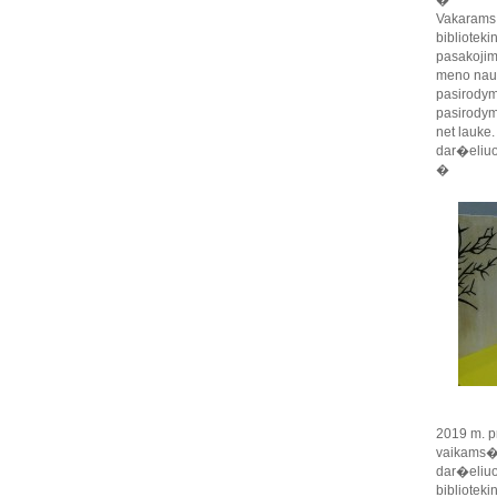
�
Vakarams 
bibliotek
pasakojim
meno naud
pasirodym?
pasirodyma
net lauke
dar�eliuo
�
2019 m. p
vaikams� 
dar�eliuo
bibliotek