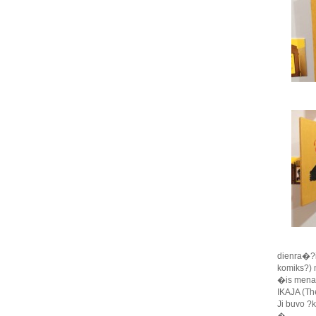
dienra�?i
komiks?) 
�is menas 
IKAJA (Th
Ji buvo ?