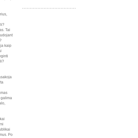
ius,
li?
s. Tai
audojant
?
ja kaip
i
ginti
li?
asakoja
rta
damas
? galima
alo,
kai
mi
ublikai
imus. Po