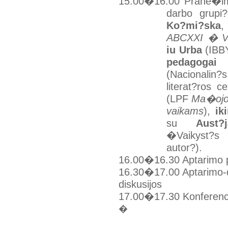
15.00�16.00
Prane�im
darbo grupi
Ko
?mi?ska
,
ABCXXI � Vis
iu Urba
(IBB
pedagogai
(Nacionalin
literat?ros ce
(LPF
Ma�ojo 
vaikams
),
ik
su
Aust?
�Vaikyst?
autor?).
16.00�16.30
Aptarimo 
16.30�17.00
Aptarimo-d
diskusijos
17.00�17.30
Konferenc
�