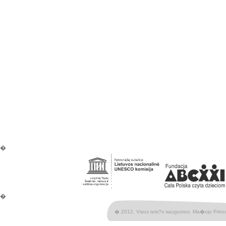
�
�
� 2012. Visos teis?s saugomos. Ma�ojo Princ