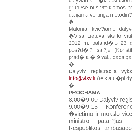
dalyviams, i�klausiusie
grup?se bus ?teikiamos p
dalijama vertinga metodin
�
Maloniai kvie?iame dalyva
�Visa Lietuva skaito va
2012 m. baland�io 23 d.
pos?d�i? sal?je (Konstit
prad�ia � 9 val., pabaiga
�
Dalyvi? registracija v
info@vlsv.lt
(reikia u�pildyt
�
PROGRAMA
8.00�9.00
Dalyvi? regis
9.00�9.15
Konferen
�vietimo ir mokslo vic
ministro patar?jas 
Respublikos ambasador