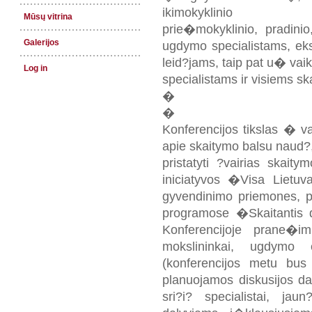
ikimokyklinio
Mūsų vitrina
prie�mokyklinio, pradinio
Galerijos
ugdymo specialistams, ek
leid?jams, taip pat u� vaik
Log in
specialistams ir visiems s
�
�
Konferencijos tikslas � v
apie skaitymo balsu naud?
pristatyti ?vairias skaity
iniciatyvos �Visa Lietu
gyvendinimo priemones, pa
programose �Skaitantis 
Konferencijoje prane�im
mokslininkai, ugdymo 
(konferencijos metu bus 
planuojamos diskusijos d
sri?i? specialistai, jaun