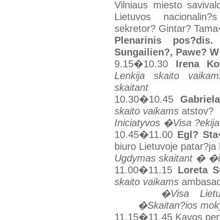
Vilniaus miesto saviva
Lietuvos nacionalin
sekretor? Gintar? Tama
Plenarinis pos?dis.
Sungailien?, Pawe? W
9.15�10.30
Irena Ko
Lenkija skaito vaik
skaitant
10.30�10.45
Gabrie
skaito vaikams
atstov?
Iniciatyvos �Visa ?ekij
10.45�11.00
Egl? Sta
biuro Lietuvoje patar?ja
Ugdymas skaitant � �i
11.00�11.15
Loreta S
skaito vaikams
ambasad
�Visa Liet
�Skaitan?ios mok
11.15�11.45
Kavos per