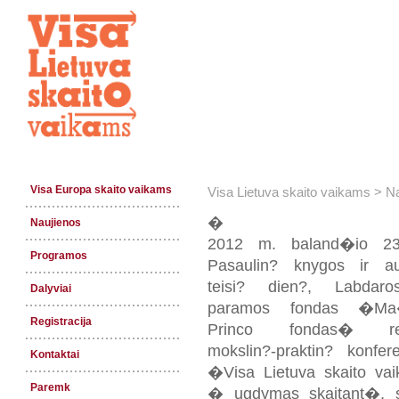
Visa Europa skaito vaikams
Visa Lietuva skaito vaikams
>
Na
�
Naujienos
2012 m. baland�io 23
Programos
Pasaulin? knygos ir au
teisi? dien?, Labdaro
Dalyviai
paramos fondas �Ma
Registracija
Princo fondas� re
mokslin?-praktin? konfere
Kontaktai
�Visa Lietuva skaito va
Paremk
� ugdymas skaitant�, s