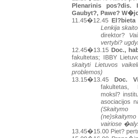
Plenarinis pos?dis. 
Gaubyt?, Pawe? W
�
j
11.45�12.45
El?bieta
Lenkija skai
direktor?
Va
vertybi? ugd
12.45�13.15
Doc., hab
fakultetas; IBBY Lietu
skaityti Lietuvos vaik
problemos)
13.15�13.45
Doc. V
fakultetas, 
moksl? insti
asociacijos 
(Skaitymo
(ne)skaitymo
vairiose �alys
13.45�15.00
Piet? per