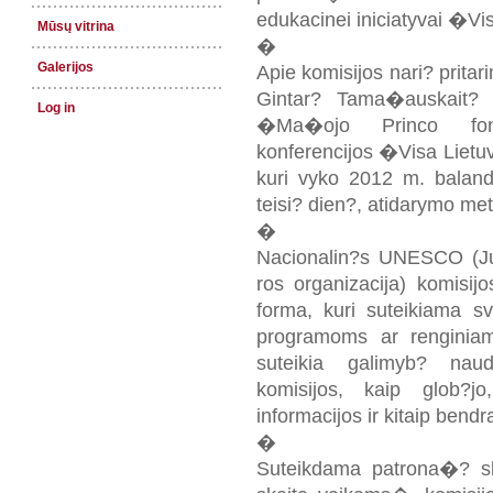
edukacinei iniciatyvai �Vi
Mūsų vitrina
�
Galerijos
Apie komisijos nari? pritar
Gintar? Tama�auskait?
Log in
�Ma�ojo Princo fond
konferencijos �Visa Liet
kuri vyko 2012 m. baland
teisi? dien?, atidarymo met
�
Nacionalin?s UNESCO (Jun
ros organizacija) komisi
forma, kuri suteikiama s
programoms ar renginiam
suteikia galimyb? nau
komisijos, kaip glob?jo
informacijos ir kitaip bendr
�
Suteikdama patrona�? sk