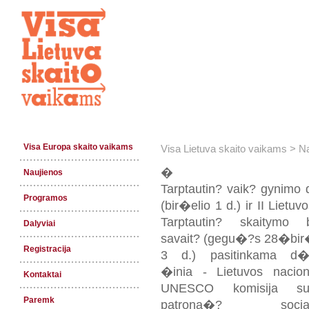
Visa Europa skaito vaikams
Visa Lietuva skaito vaikams
>
Na
�
Naujienos
Tarptautin? vaik? gynimo 
Programos
(bir�elio 1 d.) ir II Lietuv
Tarptautin? skaitymo b
Dalyviai
savait? (gegu�?s 28�bir
Registracija
3 d.) pasitinkama d�i
�inia - Lietuvos nacion
Kontaktai
UNESCO komisija sut
Paremk
patrona�? sociali