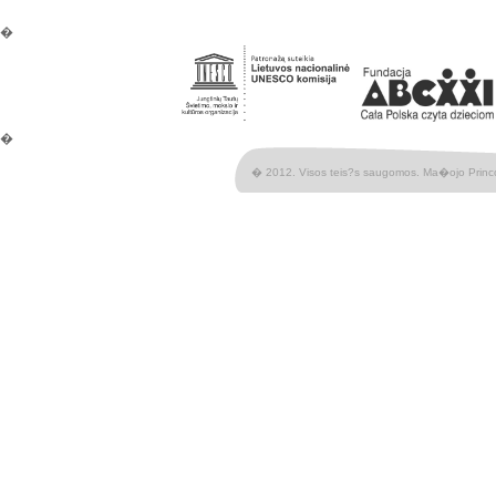
�
�
� 2012. Visos teis?s saugomos. Ma�ojo Princ