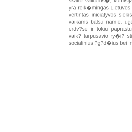
skaito vaikams�, komisija
yra reik�mingas Lietuvos i
vertintas iniciatyvos siek
vaikams balsu namie, ugd
erdv?se ir tokiu paprastu
vaik? tarpusavio ry�i? sti
socialinius ?g?d�ius bei i